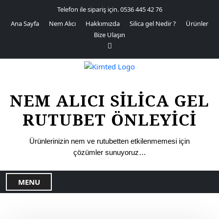
S
Telefon ile sipariş için. 0536 445 42 76
k
Ana Sayfa
Nem Alıcı
Hakkımızda
Silica gel Nedir ?
Ürünler
i
Bize Ulaşın
p
t
o
c
o
NEM ALICI SILICA GEL
n
t
RUTUBET ÖNLEYICI
e
n
t
Ürünlerinizin nem ve rutubetten etkilenmemesi için
çözümler sunuyoruz…
MENU