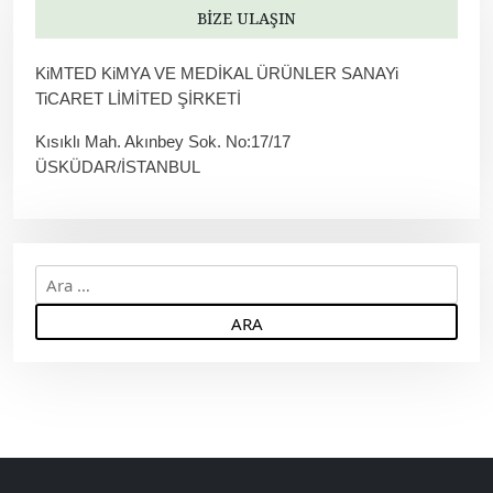
BIZE ULAŞIN
KiMTED KiMYA VE MEDİKAL ÜRÜNLER SANAYi
TiCARET LİMİTED ŞİRKETİ
Kısıklı Mah. Akınbey Sok. No:17/17
ÜSKÜDAR/İSTANBUL
A
r
a
m
a
: